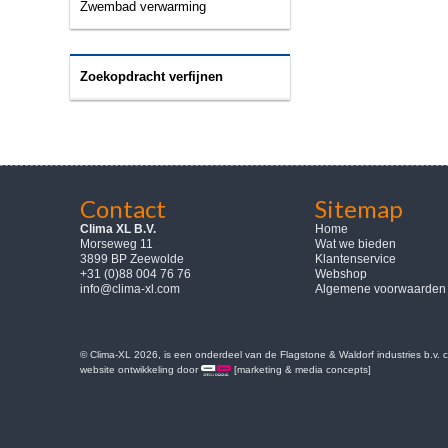
Zwembad verwarming
Zoekopdracht verfijnen
Contact
Sitemap
Clima XL B.V.
Home
Morseweg 11
Wat we bieden
3899 BP Zeewolde
Klantenservice
+31 (0)88 004 76 76
Webshop
info@clima-xl.com
Algemene voorwaarden
© Clima-XL 2026, is een onderdeel van de Flagstone & Waldorf industries b.v.
website ontwikkeling door
[marketing & media concepts]