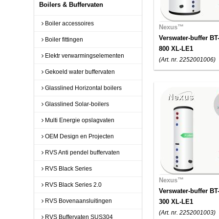
Boilers & Buffervaten
Boiler accessoires
Nexus™
Verswater-buffer BT
Boiler fittingen
800 XL-LE1
Elektr verwarmingselementen
(Art. nr. 2252001006)
Gekoeld water buffervaten
Glasslined Horizontal boilers
Glasslined Solar-boilers
Multi Energie opslagvaten
OEM Design en Projecten
RVS Anti pendel buffervaten
RVS Black Series
Nexus™
RVS Black Series 2.0
Verswater-buffer BT
RVS Bovenaansluitingen
300 XL-LE1
(Art. nr. 2252001003)
RVS Buffervaten SUS304