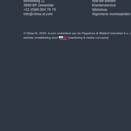
Morseweg 11
Wat we bieden
3899 BP Zeewolde
Klantenservice
+31 (0)88 004 76 76
Webshop
info@clima-xl.com
Algemene voorwaarden
© Clima-XL 2026, is een onderdeel van de Flagstone & Waldorf industries b.v.
website ontwikkeling door
[marketing & media concepts]