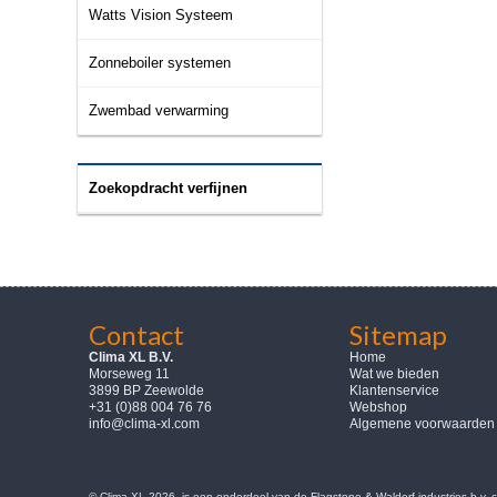
Watts Vision Systeem
Zonneboiler systemen
Zwembad verwarming
Zoekopdracht verfijnen
Contact
Sitemap
Clima XL B.V.
Home
Morseweg 11
Wat we bieden
3899 BP Zeewolde
Klantenservice
+31 (0)88 004 76 76
Webshop
info@clima-xl.com
Algemene voorwaarden
© Clima-XL 2026, is een onderdeel van de Flagstone & Waldorf industries b.v.