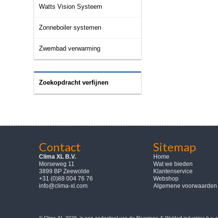
Watts Vision Systeem
Zonneboiler systemen
Zwembad verwarming
Zoekopdracht verfijnen
Contact
Sitemap
Clima XL B.V.
Home
Morseweg 11
Wat we bieden
3899 BP Zeewolde
Klantenservice
+31 (0)88 004 76 76
Webshop
info@clima-xl.com
Algemene voorwaarden
© Clima-XL 2026, is een onderdeel van de Flagstone & Waldorf industries b.v.