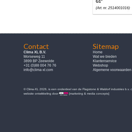
G1"
(Art. nr. 2514001016)
Contact
Sitemap
Clima XL B.V.
Home
Morseweg 11
Wat we bieden
3899 BP Zeewolde
Klantenservice
+31 (0)88 004 76 76
Webshop
info@clima-xl.com
Algemene voorwaarden
© Clima-XL 2026, is een onderdeel van de Flagstone & Waldorf industries b.v.
website ontwikkeling door
[marketing & media concepts]