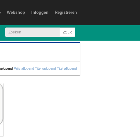
e
Webshop
Inloggen
Registreren
ZOEK
 oplopend
Prijs aflopend
Titel oplopend
Titel aflopend