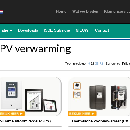
Home
Wat we bieden
Klantenservic
matie
Downloads
ISDE Subsidie
NIEUW!
Contact
PV verwarming
Toon producten
9
18
36
72
| Sorteer op: Prijs
Slimme stroomverdeler (PV)
Thermische voorverwarmer (PV)