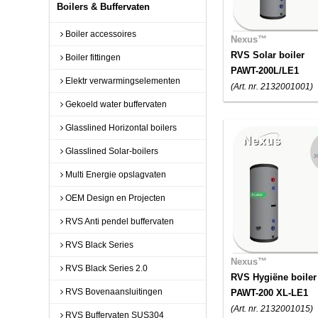
Boilers & Buffervaten
Boiler accessoires
Nexus™
RVS Solar boiler
Boiler fittingen
PAWT-200L/LE1
Elektr verwarmingselementen
(Art. nr. 2132001001)
Gekoeld water buffervaten
Glasslined Horizontal boilers
Glasslined Solar-boilers
Multi Energie opslagvaten
OEM Design en Projecten
RVS Anti pendel buffervaten
RVS Black Series
Nexus™
RVS Black Series 2.0
RVS Hygiëne boiler
RVS Bovenaansluitingen
PAWT-200 XL-LE1
(Art. nr. 2132001015)
RVS Buffervaten SUS304