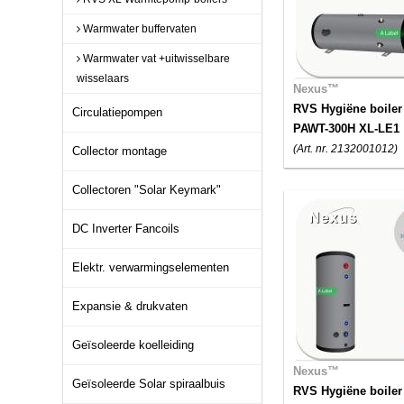
Warmwater buffervaten
Warmwater vat +uitwisselbare
wisselaars
Nexus™
RVS Hygiëne boiler
Circulatiepompen
PAWT-300H XL-LE1
(Art. nr. 2132001012)
Collector montage
Collectoren "Solar Keymark"
DC Inverter Fancoils
Elektr. verwarmingselementen
Expansie & drukvaten
Geïsoleerde koelleiding
Nexus™
Geïsoleerde Solar spiraalbuis
RVS Hygiëne boiler