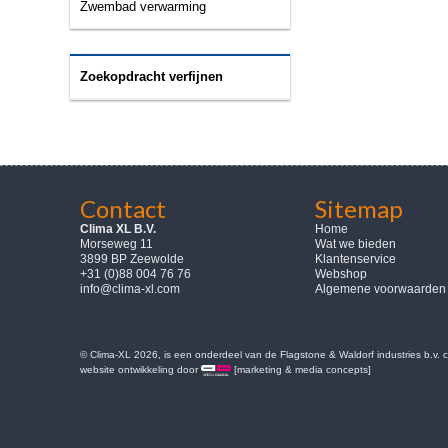
Zwembad verwarming
Zoekopdracht verfijnen
Contact
Sitemap
Clima XL B.V.
Home
Morseweg 11
Wat we bieden
3899 BP Zeewolde
Klantenservice
+31 (0)88 004 76 76
Webshop
info@clima-xl.com
Algemene voorwaarden
© Clima-XL 2026, is een onderdeel van de Flagstone & Waldorf industries b.v.
website ontwikkeling door
[marketing & media concepts]