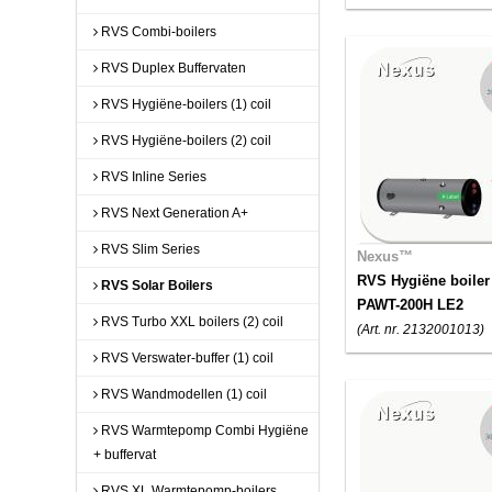
RVS Combi-boilers
RVS Duplex Buffervaten
RVS Hygiëne-boilers (1) coil
RVS Hygiëne-boilers (2) coil
RVS Inline Series
RVS Next Generation A+
RVS Slim Series
Nexus™
RVS Hygiëne boiler
RVS Solar Boilers
PAWT-200H LE2
RVS Turbo XXL boilers (2) coil
(Art. nr. 2132001013)
RVS Verswater-buffer (1) coil
RVS Wandmodellen (1) coil
RVS Warmtepomp Combi Hygiëne
+ buffervat
RVS XL Warmtepomp-boilers