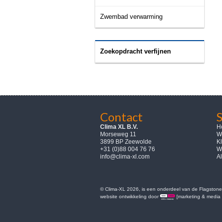
Zwembad verwarming
Zoekopdracht verfijnen
Contact
Clima XL B.V.
H
Morseweg 11
W
3899 BP Zeewolde
K
+31 (0)88 004 76 76
W
info@clima-xl.com
A
© Clima-XL 2026, is een onderdeel van de Flagstone 
website ontwikkeling door
[marketing & media 