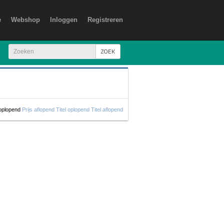
e
Webshop
Inloggen
Registreren
ZOEK
 oplopend
Prijs aflopend
Titel oplopend
Titel aflopend