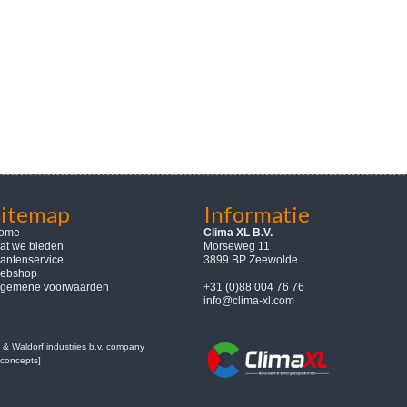
Sitemap
Informatie
ome
Clima XL B.V.
at we bieden
Morseweg 11
lantenservice
3899 BP Zeewolde
ebshop
lgemene voorwaarden
+31 (0)88 004 76 76
info@clima-xl.com
& Waldorf industries b.v. company
concepts]