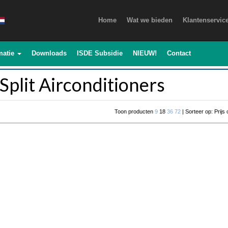
Home
Wat we bieden
Klantenservic
matie
Downloads
ISDE Subsidie
NIEUW!
Contact
Split Airconditioners
Toon producten
9
18
36
72
| Sorteer op: Prijs