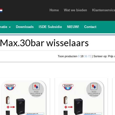
Home
Wat we bieden
Klantenservic
matie
Downloads
ISDE Subsidie
NIEUW!
Contact
Max.30bar wisselaars
Toon producten
9
18
36
72
| Sorteer op: Prijs