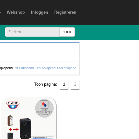
e
Webshop
Inloggen
Registreren
ZOEK
 oplopend
Prijs aflopend
Titel oplopend
Titel aflopend
Toon pagina:
1
2