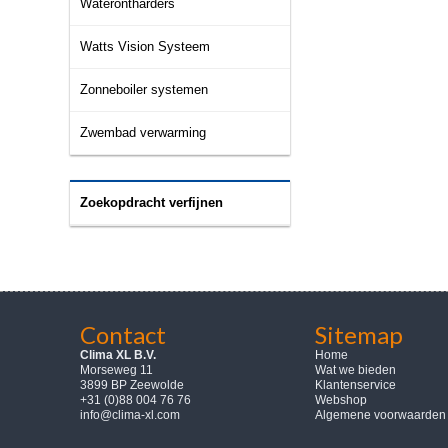
Waterontharders
Watts Vision Systeem
Zonneboiler systemen
Zwembad verwarming
Zoekopdracht verfijnen
Contact
Sitemap
Clima XL B.V.
Home
Morseweg 11
Wat we bieden
3899 BP Zeewolde
Klantenservice
+31 (0)88 004 76 76
Webshop
info@clima-xl.com
Algemene voorwaarden