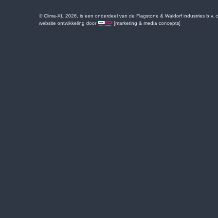
© Clima-XL 2026, is een onderdeel van de Flagstone & Waldorf industries b.v.
website ontwikkeling door
[marketing & media concepts]