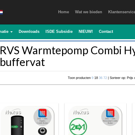
Home
Wat we bieden
Klantenservic
matie
Downloads
ISDE Subsidie
NIEUW!
Contact
RVS Warmtepomp Combi Hy
buffervat
Toon producten
9
18
36
72
| Sorteer op: Prijs