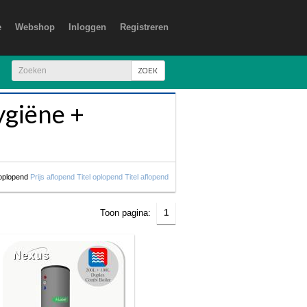
e
Webshop
Inloggen
Registreren
ZOEK
giëne +
 oplopend
Prijs aflopend
Titel oplopend
Titel aflopend
Toon pagina:
1