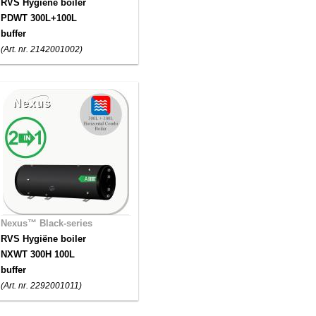
RVS Hygiëne boiler
PDWT 300L+100L
buffer
(Art. nr. 2142001002)
Nexus™ Black-series
RVS Hygiëne boiler
NXWT 300H 100L
buffer
(Art. nr. 2292001011)