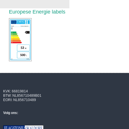
Europese Energie labels
KVK: 66819814
BTW: NL856710489B01
EORI: NL856710489
Volg ons: