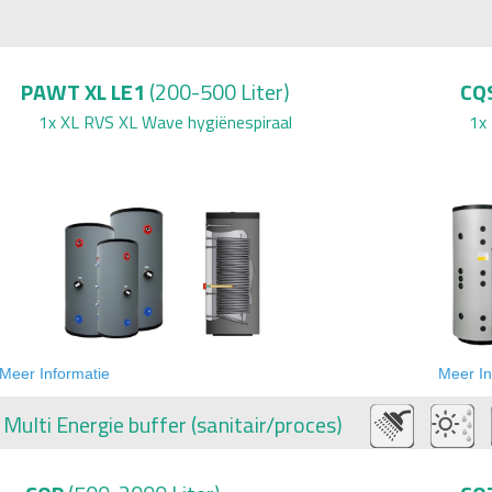
PAWT XL LE1
(200-500 Liter)
CQ
1x XL
RVS XL Wave
hygiënespiraal
1x
Meer Informatie
Meer In
Multi Energie
buffer (sanitair/proces)