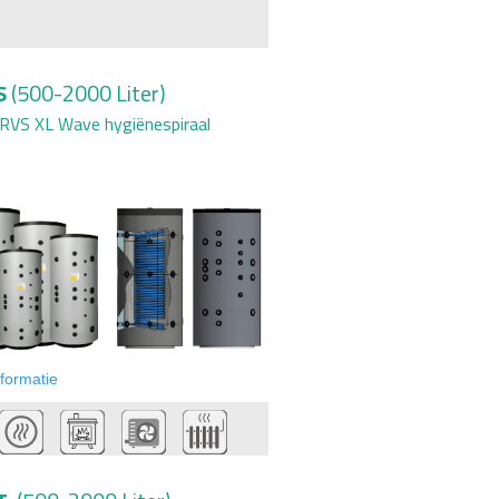
S
(500-2000 Liter)
RVS XL Wave hygi
ë
nespiraal
formatie