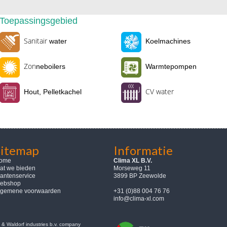
Toepassingsgebied
Sanitair
water
Koelmachines
Zon
neboilers
Warmtepompen
CV water
Hout, Pelletkachel
Sitemap
Informatie
ome
Clima XL B.V.
at we bieden
Morseweg 11
lantenservice
3899 BP Zeewolde
ebshop
lgemene voorwaarden
+31 (0)88 004 76 76
info@clima-xl.com
& Waldorf industries b.v. company