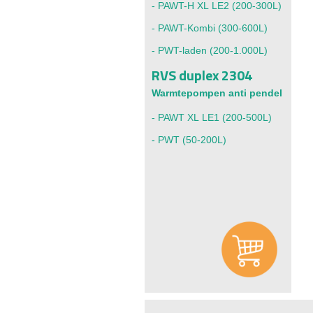
-
PAWT-H XL LE2
(200-300L)
-
PAWT-Kombi
(300-600L)
-
PWT-laden
(200-1.000L)
RVS duplex 2304
Warmtepompen anti pendel
-
PAWT XL LE1
(200-500L)
-
PWT
(50-200L)