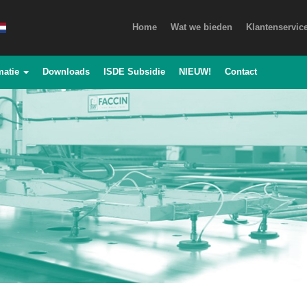
Home
Wat we bieden
Klantenservic
matie
Downloads
ISDE Subsidie
NIEUW!
Contact