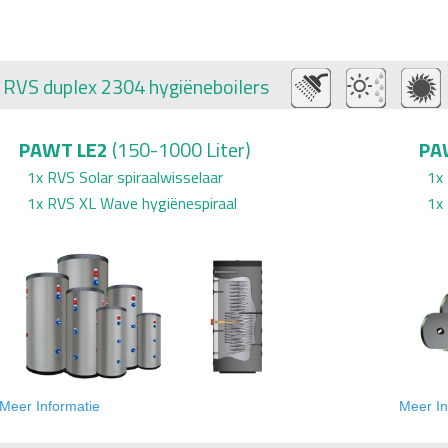
s
RVS duplex 2304
hygiëne
boilers
PAWT LE2
(150-1000 Liter)
PA
1x
RVS Solar spiraalwisselaar
1x
1x
RVS XL Wave hygiënespiraal
1x
Meer Informatie
Meer In