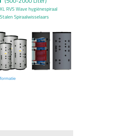
T
(500-2000 Liter)
 RVS Wave hygi
ënespiraal
len Spiraalwisselaars
formatie