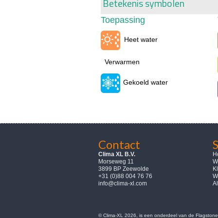
Betekenis symbolen
Toepassing
Heet water
Verwarmen
Gekoeld water
Contact
Clima XL B.V.
H
Morseweg 11
W
3899 BP Zeewolde
K
+31 (0)88 004 76 76
W
info@clima-xl.com
A
© Clima-XL 2026, is een onderdeel van de Flagstone 