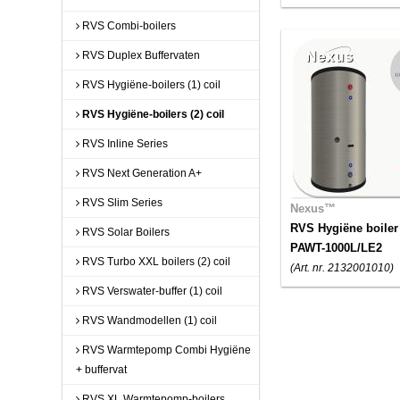
RVS Combi-boilers
RVS Duplex Buffervaten
RVS Hygiëne-boilers (1) coil
RVS Hygiëne-boilers (2) coil
RVS Inline Series
RVS Next Generation A+
RVS Slim Series
Nexus™
RVS Hygiëne boiler
RVS Solar Boilers
PAWT-1000L/LE2
RVS Turbo XXL boilers (2) coil
(Art. nr. 2132001010)
RVS Verswater-buffer (1) coil
RVS Wandmodellen (1) coil
RVS Warmtepomp Combi Hygiëne
+ buffervat
RVS XL Warmtepomp-boilers