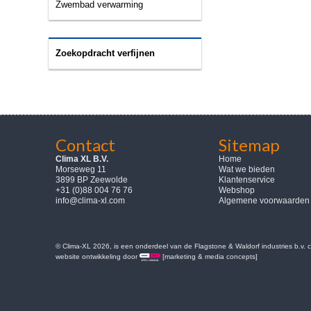
Zwembad verwarming
Zoekopdracht verfijnen
Contact
Sitemap
Clima XL B.V.
Home
Morseweg 11
Wat we bieden
3899 BP Zeewolde
Klantenservice
+31 (0)88 004 76 76
Webshop
info@clima-xl.com
Algemene voorwaarden
© Clima-XL 2026, is een onderdeel van de Flagstone & Waldorf industries b.v.
website ontwikkeling door
[marketing & media concepts]