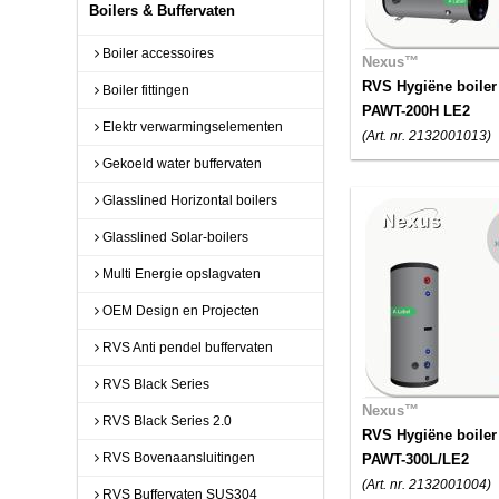
Boilers & Buffervaten
Boiler accessoires
Nexus™
RVS Hygiëne boiler
Boiler fittingen
PAWT-200H LE2
Elektr verwarmingselementen
(Art. nr. 2132001013)
Gekoeld water buffervaten
Glasslined Horizontal boilers
Glasslined Solar-boilers
Multi Energie opslagvaten
OEM Design en Projecten
RVS Anti pendel buffervaten
RVS Black Series
Nexus™
RVS Black Series 2.0
RVS Hygiëne boiler
RVS Bovenaansluitingen
PAWT-300L/LE2
(Art. nr. 2132001004)
RVS Buffervaten SUS304