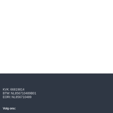
KVK: 66819814
BTW: NL856710489B01
EORI: NL856710489
Volg ons: