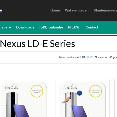
Home
Wat we bieden
Klantenservic
matie
Downloads
ISDE Subsidie
NIEUW!
Contact
Nexus LD-E Series
Toon producten
9
18
36
72
| Sorteer op: Prijs