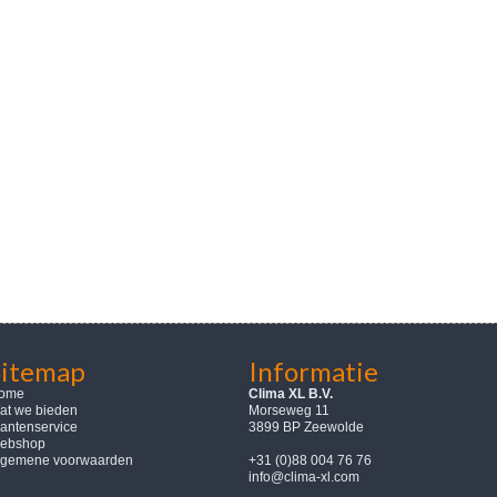
Sitemap
Informatie
ome
Clima XL B.V.
at we bieden
Morseweg 11
lantenservice
3899 BP Zeewolde
ebshop
lgemene voorwaarden
+31 (0)88 004 76 76
info@clima-xl.com