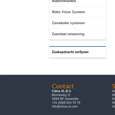
Waterontharders
Watts Vision Systeem
Zonneboiler systemen
Zwembad verwarming
Zoekopdracht verfijnen
Contact
Clima XL B.V.
H
Morseweg 11
W
3899 BP Zeewolde
K
+31 (0)88 004 76 76
W
info@clima-xl.com
A