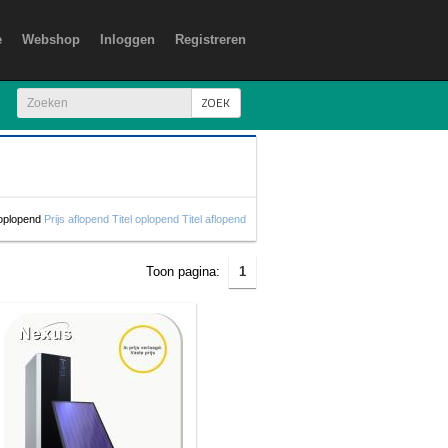
e
Webshop
Inloggen
Registreren
ZOEK
 oplopend
Prijs aflopend
Titel oplopend
Titel aflopend
Toon pagina:
1