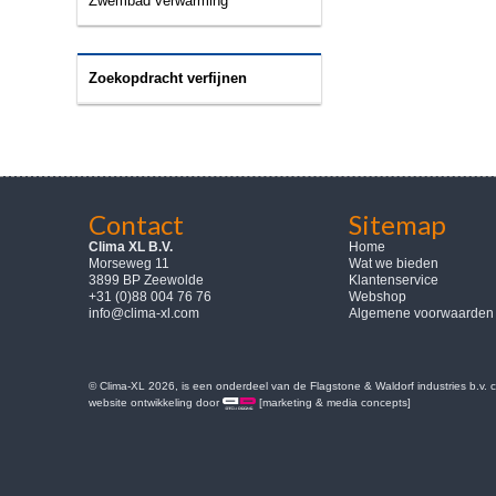
Zwembad verwarming
Zoekopdracht verfijnen
Contact
Sitemap
Clima XL B.V.
Home
Morseweg 11
Wat we bieden
3899 BP Zeewolde
Klantenservice
+31 (0)88 004 76 76
Webshop
info@clima-xl.com
Algemene voorwaarden
© Clima-XL 2026, is een onderdeel van de Flagstone & Waldorf industries b.v.
website ontwikkeling door
[marketing & media concepts]