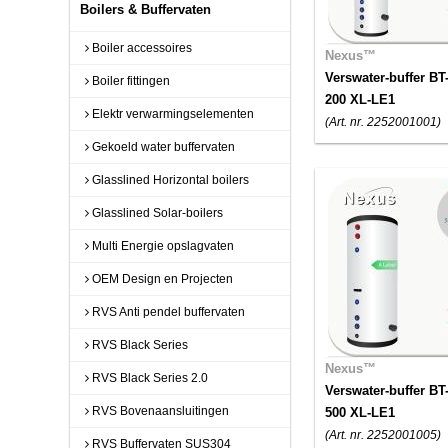
Boilers & Buffervaten
Boiler accessoires
Nexus™
Verswater-buffer BT
Boiler fittingen
200 XL-LE1
Elektr verwarmingselementen
(Art. nr. 2252001001)
Gekoeld water buffervaten
Glasslined Horizontal boilers
Glasslined Solar-boilers
Multi Energie opslagvaten
OEM Design en Projecten
RVS Anti pendel buffervaten
RVS Black Series
Nexus™
RVS Black Series 2.0
Verswater-buffer BT
RVS Bovenaansluitingen
500 XL-LE1
(Art. nr. 2252001005)
RVS Buffervaten SUS304