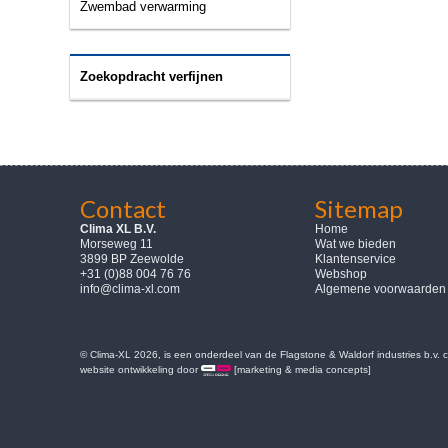
Zwembad verwarming
Zoekopdracht verfijnen
Contact
Sitemap
Clima XL B.V.
Home
Morseweg 11
Wat we bieden
3899 BP Zeewolde
Klantenservice
+31 (0)88 004 76 76
Webshop
info@clima-xl.com
Algemene voorwaarden
© Clima-XL 2026, is een onderdeel van de Flagstone & Waldorf industries b.v.
website ontwikkeling door
[marketing & media concepts]