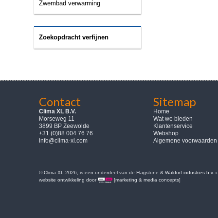
Zwembad verwarming
Zoekopdracht verfijnen
Contact
Sitemap
Clima XL B.V.
Home
Morseweg 11
Wat we bieden
3899 BP Zeewolde
Klantenservice
+31 (0)88 004 76 76
Webshop
info@clima-xl.com
Algemene voorwaarden
© Clima-XL 2026, is een onderdeel van de Flagstone & Waldorf industries b.v.
website ontwikkeling door
[marketing & media concepts]