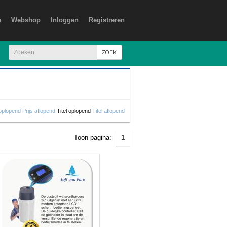
e
Webshop
Inloggen
Registreren
ZOEK
 oplopend
Prijs aflopend
Titel oplopend
Titel aflopend
Toon pagina:
1