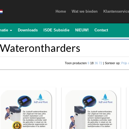
Home
Wat we bieden
Klantenservic
matie
Downloads
ISDE Subsidie
NIEUW!
Contact
Waterontharders
Toon producten
9
18
36
72
| Sorteer op:
Prijs