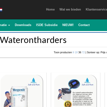
Home
Wat we bieden
Klantenservic
matie
Downloads
ISDE Subsidie
NIEUW!
Contact
Waterontharders
Toon producten
9
18
36
72
| Sorteer op: Prijs