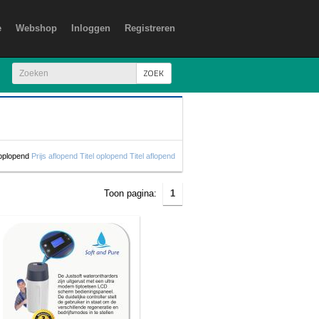
e
Webshop
Inloggen
Registreren
ZOEK
 oplopend
Prijs aflopend
Titel oplopend
Titel aflopend
Toon pagina:
1