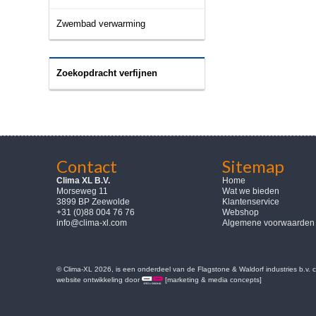
Zwembad verwarming
Zoekopdracht verfijnen
Contact
Sitemap
Clima XL B.V.
Home
Morseweg 11
Wat we bieden
3899 BP Zeewolde
Klantenservice
+31 (0)88 004 76 76
Webshop
info@clima-xl.com
Algemene voorwaarden
© Clima-XL 2026, is een onderdeel van de Flagstone & Waldorf industries b.v.
website ontwikkeling door
[marketing & media concepts]