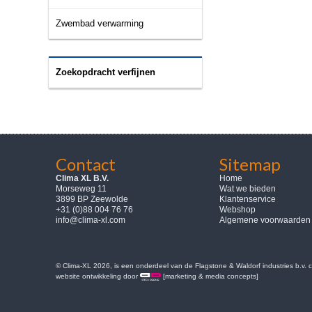
Zwembad verwarming
Zoekopdracht verfijnen
Contact
Sitemap
Clima XL B.V.
Home
Morseweg 11
Wat we bieden
3899 BP Zeewolde
Klantenservice
+31 (0)88 004 76 76
Webshop
info@clima-xl.com
Algemene voorwaarden
© Clima-XL 2026, is een onderdeel van de Flagstone & Waldorf industries b.v.
website ontwikkeling door
[marketing & media concepts]