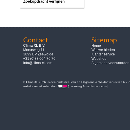
Zoekopdracht verfijnen
Contact
Sitemap
Clima XL B.V.
Home
Morseweg 11
Wat we bieden
3899 BP Zeewolde
Klantenservice
+31 (0)88 004 76 76
Webshop
info@clima-xl.com
Algemene voorwaarden
© Clima-XL 2026, is een onderdeel van de Flagstone & Waldorf industries b.v.
website ontwikkeling door
[marketing & media concepts]