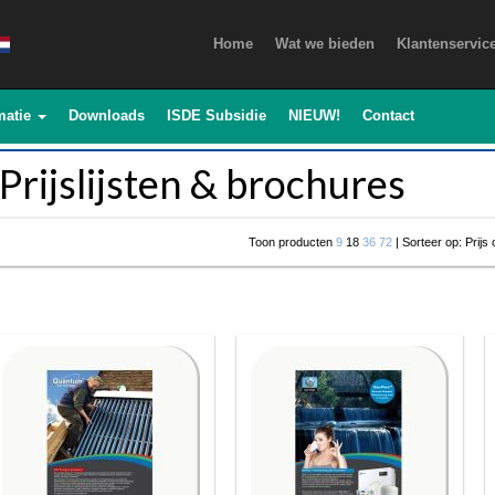
Home
Wat we bieden
Klantenservic
matie
Downloads
ISDE Subsidie
NIEUW!
Contact
Prijslijsten & brochures
Toon producten
9
18
36
72
| Sorteer op: Prijs