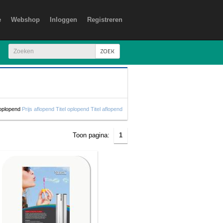
e
Webshop
Inloggen
Registreren
ZOEK
 oplopend
Prijs aflopend
Titel oplopend
Titel aflopend
Toon pagina:
1