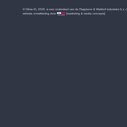
© Clima-XL 2026, is een onderdeel van de Flagstone & Waldorf industries b.v.
website ontwikkeling door
[marketing & media concepts]