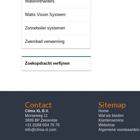
Waterontharders
Watts Vision Systeem
Zonneboiler systemen
Zwembad verwarming
Zoekopdracht verfijnen
Contact
Sitemap
Clima XL B.V.
Home
Morseweg 11
Wat we bieden
3899 BP Zeewolde
Klantenservice
+31 (0)88 004 76 76
Webshop
info@clima-xl.com
Algemene voorwaarden