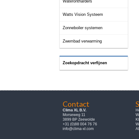
Waterontharders
Watts Vision Systeem
Zonneboiler systemen
Zwembad verwarming
Zoekopdracht verfijnen
Contact
Clima XL B.V.
H
Morseweg 11
W
3899 BP Zeewolde
K
+31 (0)88 004 76 76
W
info@clima-xl.com
A