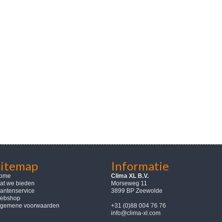
Sitemap
Informatie
ome
Clima XL B.V.
at we bieden
Morseweg 11
lantenservice
3899 BP Zeewolde
ebshop
lgemene voorwaarden
+31 (0)88 004 76 76
info@clima-xl.com