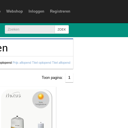
e
Webshop
Inloggen
Registreren
ZOEK
en
 oplopend
Prijs aflopend
Titel oplopend
Titel aflopend
Toon pagina:
1