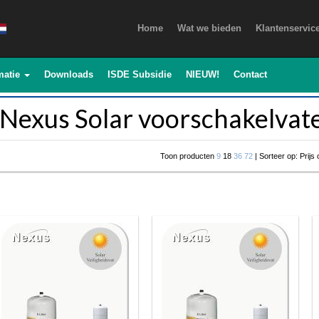
Home
Wat we bieden
Klantenservic
matie
Downloads
ISDE Subsidie
NIEUW!
Contact
Nexus Solar voorschakelvat
Toon producten
9
18
36
72
| Sorteer op: Prijs