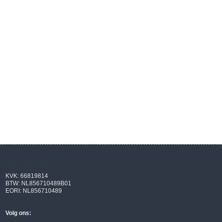
KVK: 66819814
BTW: NL856710489B01
EORI: NL856710489
Volg ons: