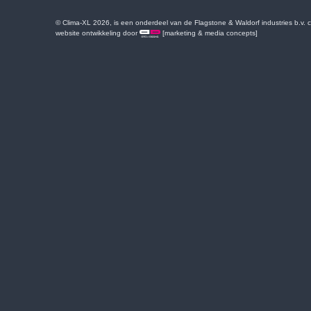
© Clima-XL 2026, is een onderdeel van de Flagstone & Waldorf industries b.v.
website ontwikkeling door
[marketing & media concepts]