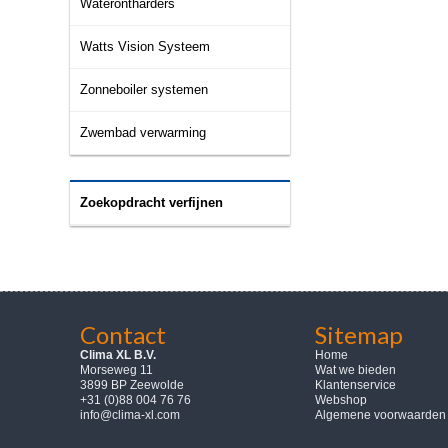
Waterontharders
Watts Vision Systeem
Zonneboiler systemen
Zwembad verwarming
Zoekopdracht verfijnen
Contact
Sitemap
Clima XL B.V.
Home
Morseweg 11
Wat we bieden
3899 BP Zeewolde
Klantenservice
+31 (0)88 004 76 76
Webshop
info@clima-xl.com
Algemene voorwaarden