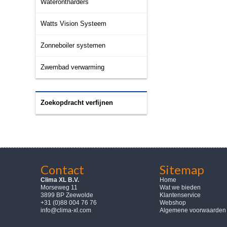
Waterontharders
Watts Vision Systeem
Zonneboiler systemen
Zwembad verwarming
Zoekopdracht verfijnen
Contact
Sitemap
Clima XL B.V.
Home
Morseweg 11
Wat we bieden
3899 BP Zeewolde
Klantenservice
+31 (0)88 004 76 76
Webshop
info@clima-xl.com
Algemene voorwaarden