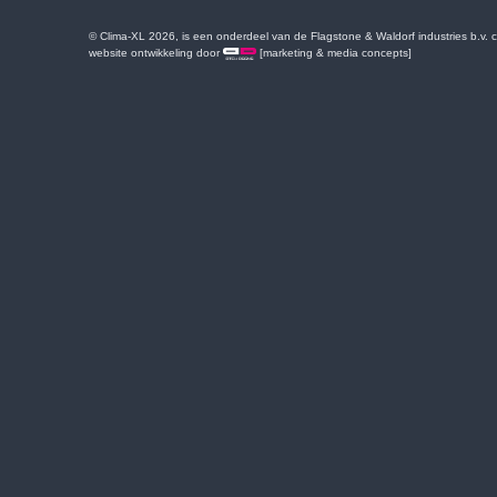
© Clima-XL 2026, is een onderdeel van de Flagstone & Waldorf industries b.v.
website ontwikkeling door
[marketing & media concepts]