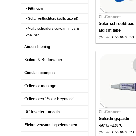
Fittingen
CL-Connect
Solar-ontluchters (zelfsluitend)
Solar schroefdraad
Vuilafscheiders verwarmings &
afdicht tape
koelinst.
(Art. nr. 1921001032)
Airconditioning
Boilers & Buffervaten
Circulatiepompen
Collector montage
Collectoren "Solar Keymark"
DC Inverter Fancoils
CL-Connect
Geleidingspaste
Elektr. verwarmingselementen
-60°C/+230°C
(Art. nr. 1921001035)