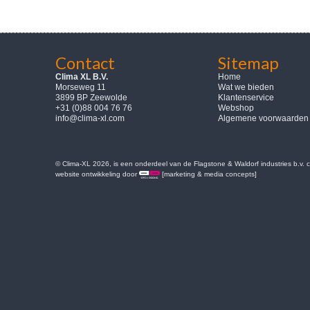
Contact
Sitemap
Clima XL B.V.
Home
Morseweg 11
Wat we bieden
3899 BP Zeewolde
Klantenservice
+31 (0)88 004 76 76
Webshop
info@clima-xl.com
Algemene voorwaarden
© Clima-XL 2026, is een onderdeel van de Flagstone & Waldorf industries b.v.
website ontwikkeling door
[marketing & media concepts]