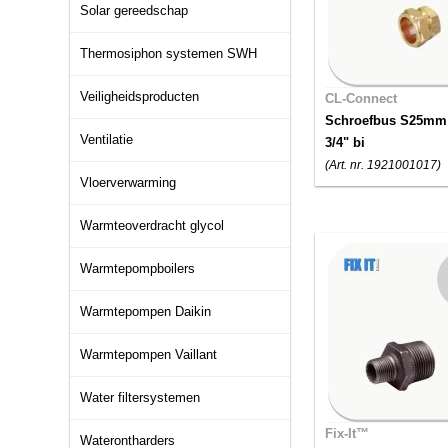
Solar gereedschap
Thermosiphon systemen SWH
Veiligheidsproducten
CL-Connect
Schroefbus S25mm
Ventilatie
3/4" bi
(Art. nr. 1921001017)
Vloerverwarming
Warmteoverdracht glycol
Warmtepompboilers
Warmtepompen Daikin
Warmtepompen Vaillant
Water filtersystemen
Fix-It™
Waterontharders