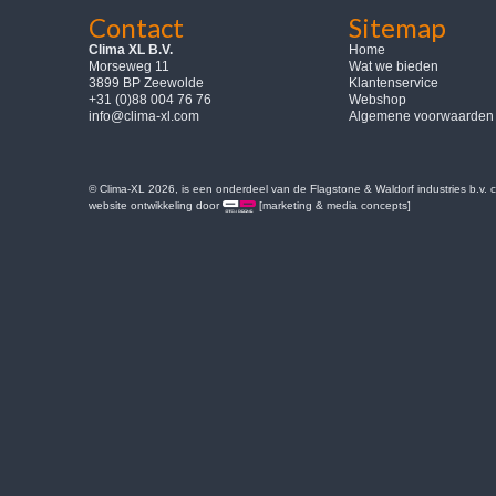
Contact
Sitemap
Clima XL B.V.
Home
Morseweg 11
Wat we bieden
3899 BP Zeewolde
Klantenservice
+31 (0)88 004 76 76
Webshop
info@clima-xl.com
Algemene voorwaarden
© Clima-XL 2026, is een onderdeel van de Flagstone & Waldorf industries b.v.
website ontwikkeling door
[marketing & media concepts]