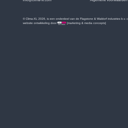
info@clima-xl.com
Algemene voorwaarden
© Clima-XL 2026, is een onderdeel van de Flagstone & Waldorf industries b.v.
website ontwikkeling door
[marketing & media concepts]