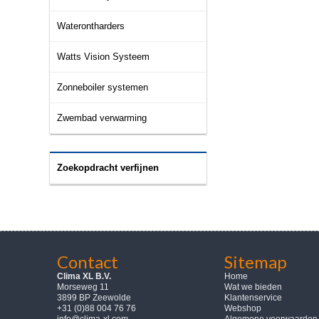
Waterontharders
Watts Vision Systeem
Zonneboiler systemen
Zwembad verwarming
Zoekopdracht verfijnen
Contact
Sitemap
Clima XL B.V.
Home
Morseweg 11
Wat we bieden
3899 BP Zeewolde
Klantenservice
+31 (0)88 004 76 76
Webshop