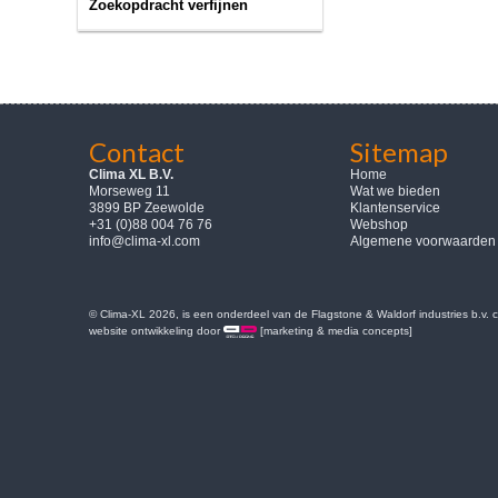
Zoekopdracht verfijnen
Contact
Sitemap
Clima XL B.V.
Home
Morseweg 11
Wat we bieden
3899 BP Zeewolde
Klantenservice
+31 (0)88 004 76 76
Webshop
info@clima-xl.com
Algemene voorwaarden
© Clima-XL 2026, is een onderdeel van de Flagstone & Waldorf industries b.v.
website ontwikkeling door
[marketing & media concepts]