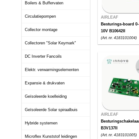
Boilers & Buffervaten
Circulatiepompen
AIRLEAF
Besturings-board 0-
Collector montage
10V B10642II
(Art. nr. 4183101004)
Collectoren "Solar Keymark"
DC Inverter Fancoils
Elektr. verwarmingselementen
Expansie & drukvaten
Geïsoleerde koelleiding
Geïsoleerde Solar spiraalbuis
AIRLEAF
Besturingschakelaa
Hybride systemen
B3V137II
(Art. nr. 4183101005)
Microflex Kunststof leidingen