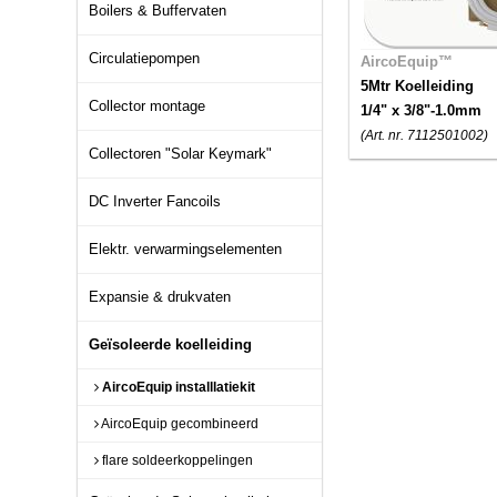
Boilers & Buffervaten
Circulatiepompen
AircoEquip™
5Mtr Koelleiding
Collector montage
1/4" x 3/8"-1.0mm
(Art. nr. 7112501002)
Collectoren "Solar Keymark"
DC Inverter Fancoils
Elektr. verwarmingselementen
Expansie & drukvaten
Geïsoleerde koelleiding
AircoEquip installlatiekit
AircoEquip gecombineerd
flare soldeerkoppelingen