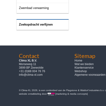
Zwembad verwarming
Zoekopdracht verfijnen
Contact
Sitemap
Clima XL B.V.
Home
Morseweg 11
Wat we bieden
3899 BP Zeewolde
Klantenservice
+31 (0)88 004 76 76
Webshop
info@clima-xl.com
Algemene voorwaarden
© Clima-XL 2026, is een onderdeel van de Flagstone & Waldorf industries b.v.
website ontwikkeling door
[marketing & media concepts]