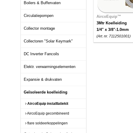
Boilers & Buffervaten
Circulatiepompen
AircoEquip™
3Mtr Koelleiding
Collector montage
1/4" x 3/8"-1.0mm
(Art. nr. 7112501001)
Collectoren "Solar Keymark"
DC Inverter Fancoils
Elektr. verwarmingselementen
Expansie & drukvaten
Geïsoleerde koelleiding
AircoEquip installlatiekit
AircoEquip gecombineerd
flare soldeerkoppelingen