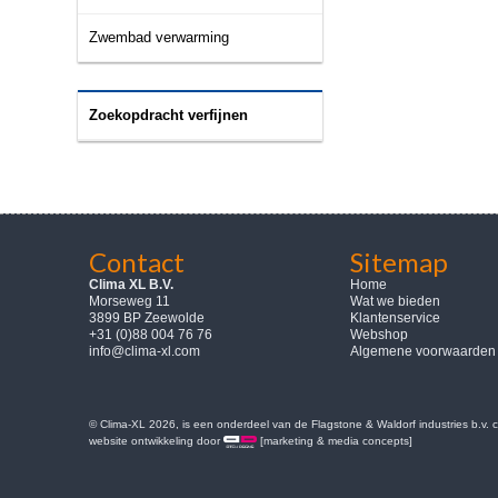
Zwembad verwarming
Zoekopdracht verfijnen
Contact
Sitemap
Clima XL B.V.
Home
Morseweg 11
Wat we bieden
3899 BP Zeewolde
Klantenservice
+31 (0)88 004 76 76
Webshop
info@clima-xl.com
Algemene voorwaarden
© Clima-XL 2026, is een onderdeel van de Flagstone & Waldorf industries b.v.
website ontwikkeling door
[marketing & media concepts]