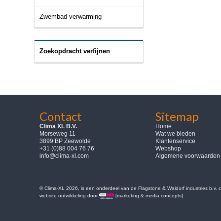
Zwembad verwarming
Zoekopdracht verfijnen
Contact
Sitemap
Clima XL B.V.
Home
Morseweg 11
Wat we bieden
3899 BP Zeewolde
Klantenservice
+31 (0)88 004 76 76
Webshop
info@clima-xl.com
Algemene voorwaarden
© Clima-XL 2026, is een onderdeel van de Flagstone & Waldorf industries b.v.
website ontwikkeling door
[marketing & media concepts]