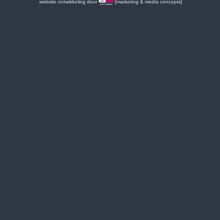
website ontwikkeling door
[marketing & media concepts]