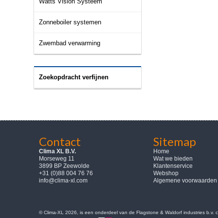
Watts Vision Systeem
Zonneboiler systemen
Zwembad verwarming
Zoekopdracht verfijnen
Contact
Sitemap
Clima XL B.V.
Home
Morseweg 11
Wat we bieden
3899 BP Zeewolde
Klantenservice
+31 (0)88 004 76 76
Webshop
info@clima-xl.com
Algemene voorwaarden
© Clima-XL 2026, is een onderdeel van de Flagstone & Waldorf industries b.v.