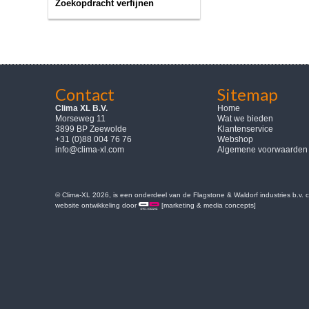
Zoekopdracht verfijnen
Contact
Sitemap
Clima XL B.V.
Home
Morseweg 11
Wat we bieden
3899 BP Zeewolde
Klantenservice
+31 (0)88 004 76 76
Webshop
info@clima-xl.com
Algemene voorwaarden
© Clima-XL 2026, is een onderdeel van de Flagstone & Waldorf industries b.v.
website ontwikkeling door
[marketing & media concepts]