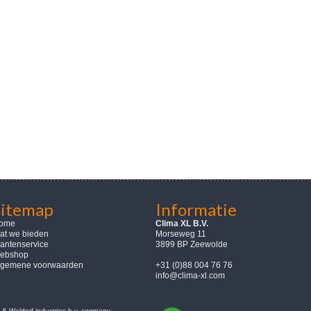
Sitemap
Informatie
ome
Clima XL B.V.
at we bieden
Morseweg 11
lantenservice
3899 BP Zeewolde
ebshop
lgemene voorwaarden
+31 (0)88 004 76 76
info@clima-xl.com
& Waldorf industries b.v. company