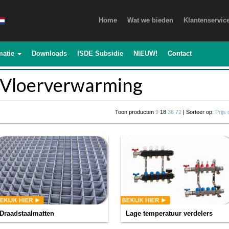
Home
Wat we bieden
Klantenservic
matie
Downloads
ISDE Subsidie
NIEUW!
Contact
Vloerverwarming
Toon producten
9
18
36
72
| Sorteer op:
Prijs
Draadstaalmatten
Lage temperatuur verdelers