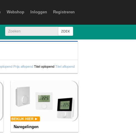
e
Webshop
Inloggen
Registreren
ZOEK
 oplopend
Prijs aflopend
Titel oplopend
Titel aflopend
Naregelingen