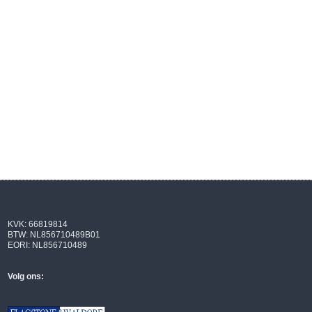
KVK: 66819814
BTW: NL856710489B01
EORI: NL856710489
Volg ons: