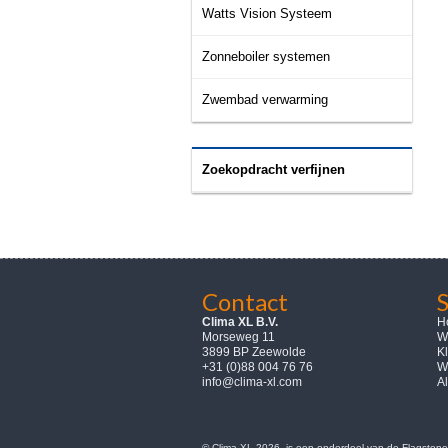
Watts Vision Systeem
Zonneboiler systemen
Zwembad verwarming
Zoekopdracht verfijnen
Contact
Clima XL B.V.
H
Morseweg 11
W
3899 BP Zeewolde
K
+31 (0)88 004 76 76
W
info@clima-xl.com
A
© Clima-XL 2026, is een onderdeel van de Flagstone 