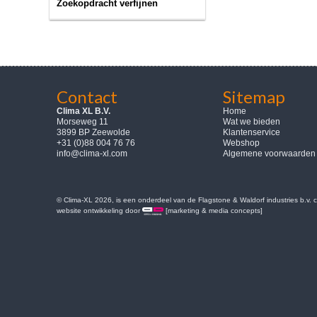
Zoekopdracht verfijnen
Contact
Sitemap
Clima XL B.V.
Home
Morseweg 11
Wat we bieden
3899 BP Zeewolde
Klantenservice
+31 (0)88 004 76 76
Webshop
info@clima-xl.com
Algemene voorwaarden
© Clima-XL 2026, is een onderdeel van de Flagstone & Waldorf industries b.v.
website ontwikkeling door
[marketing & media concepts]