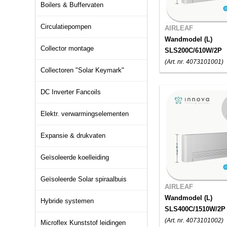
Boilers & Buffervaten
Circulatiepompen
AIRLEAF
Wandmodel (L)
Collector montage
SLS200C/610W/2P
(Art. nr. 4073101001)
Collectoren "Solar Keymark"
DC Inverter Fancoils
Elektr. verwarmingselementen
Expansie & drukvaten
Geïsoleerde koelleiding
Geïsoleerde Solar spiraalbuis
AIRLEAF
Wandmodel (L)
Hybride systemen
SLS400C/1510W/2P
(Art. nr. 4073101002)
Microflex Kunststof leidingen