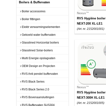
Boilers & Buffervaten
Boiler accessoires
Nexus™
RVS Hygiëne boiler
Boiler fittingen
NEXT-200 XL-LE1
Elektr verwarmingselementen
(Art. nr. 2152001001)
Gekoeld water buffervaten
Glasslined Horizontal boilers
Glasslined Solar-boilers
Multi Energie opslagvaten
OEM Design en Projecten
RVS Anti pendel buffervaten
RVS Black Series
Nexus™
RVS Black Series 2.0
RVS Hygiëne boiler
RVS Bovenaansluitingen
NEXT-300H XL-LE1
(Art. nr. 2152001005)
RVS Buffervaten SUS304