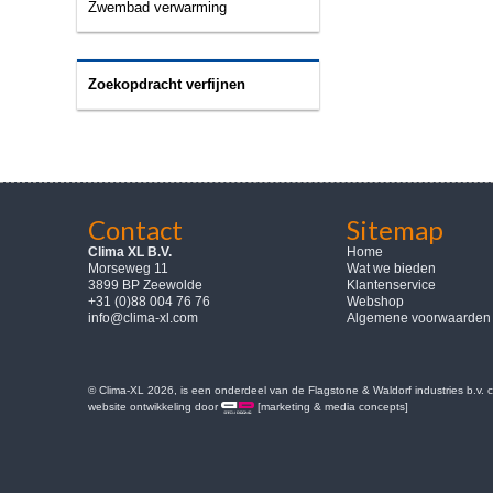
Zwembad verwarming
Zoekopdracht verfijnen
Contact
Sitemap
Clima XL B.V.
Home
Morseweg 11
Wat we bieden
3899 BP Zeewolde
Klantenservice
+31 (0)88 004 76 76
Webshop
info@clima-xl.com
Algemene voorwaarden
© Clima-XL 2026, is een onderdeel van de Flagstone & Waldorf industries b.v.
website ontwikkeling door
[marketing & media concepts]