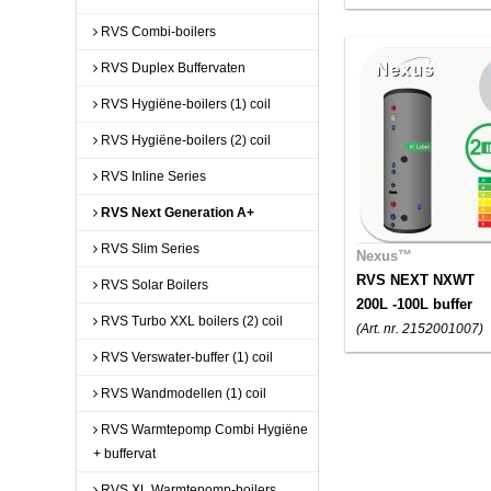
RVS Combi-boilers
RVS Duplex Buffervaten
RVS Hygiëne-boilers (1) coil
RVS Hygiëne-boilers (2) coil
RVS Inline Series
RVS Next Generation A+
RVS Slim Series
Nexus™
RVS NEXT NXWT
RVS Solar Boilers
200L -100L buffer
RVS Turbo XXL boilers (2) coil
(Art. nr. 2152001007)
RVS Verswater-buffer (1) coil
RVS Wandmodellen (1) coil
RVS Warmtepomp Combi Hygiëne
+ buffervat
RVS XL Warmtepomp-boilers