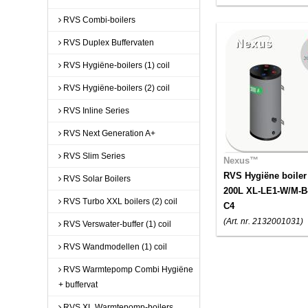
RVS Combi-boilers
RVS Duplex Buffervaten
RVS Hygiëne-boilers (1) coil
RVS Hygiëne-boilers (2) coil
RVS Inline Series
RVS Next Generation A+
RVS Slim Series
Nexus™
RVS Hygiëne boiler
RVS Solar Boilers
200L XL-LE1-W/M-B
RVS Turbo XXL boilers (2) coil
C4
(Art. nr. 2132001031)
RVS Verswater-buffer (1) coil
RVS Wandmodellen (1) coil
RVS Warmtepomp Combi Hygiëne
+ buffervat
RVS XL Warmtepomp-boilers