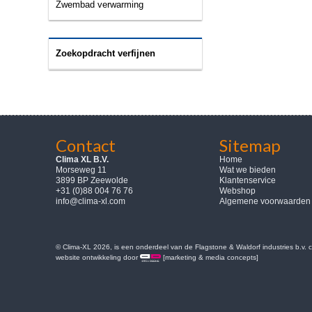
Zwembad verwarming
Zoekopdracht verfijnen
Contact
Sitemap
Clima XL B.V.
Home
Morseweg 11
Wat we bieden
3899 BP Zeewolde
Klantenservice
+31 (0)88 004 76 76
Webshop
info@clima-xl.com
Algemene voorwaarden
© Clima-XL 2026, is een onderdeel van de Flagstone & Waldorf industries b.v.
website ontwikkeling door
[marketing & media concepts]