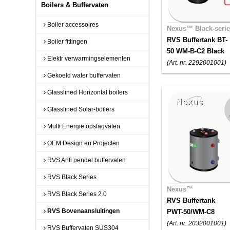
Boilers & Buffervaten
Boiler accessoires
Nexus™ Black-seri
RVS Buffertank BT-
Boiler fittingen
50 WM-B-C2 Black
Elektr verwarmingselementen
(Art. nr. 2292001001)
Gekoeld water buffervaten
Glasslined Horizontal boilers
Glasslined Solar-boilers
Multi Energie opslagvaten
OEM Design en Projecten
RVS Anti pendel buffervaten
RVS Black Series
Nexus™
RVS Black Series 2.0
RVS Buffertank
RVS Bovenaansluitingen
PWT-50/WM-C8
(Art. nr. 2032001001)
RVS Buffervaten SUS304