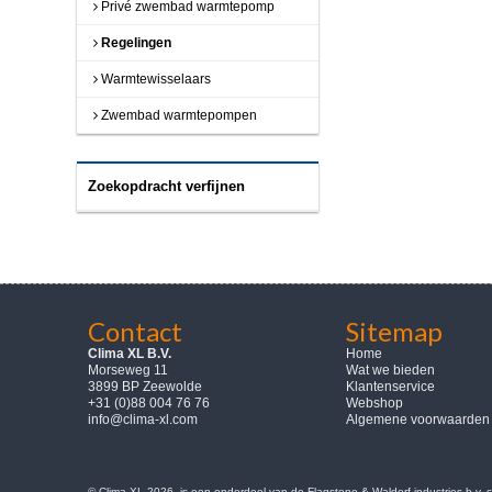
Privé zwembad warmtepomp
Regelingen
Warmtewisselaars
Zwembad warmtepompen
Zoekopdracht verfijnen
Contact
Sitemap
Clima XL B.V.
Home
Morseweg 11
Wat we bieden
3899 BP Zeewolde
Klantenservice
+31 (0)88 004 76 76
Webshop
info@clima-xl.com
Algemene voorwaarden
© Clima-XL 2026, is een onderdeel van de Flagstone & Waldorf industries b.v.