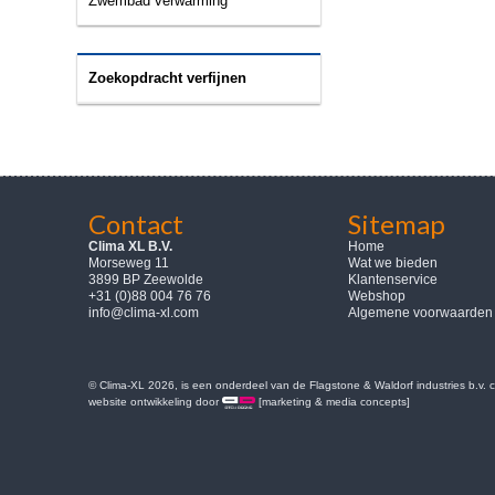
Zwembad verwarming
Zoekopdracht verfijnen
Contact
Sitemap
Clima XL B.V.
Home
Morseweg 11
Wat we bieden
3899 BP Zeewolde
Klantenservice
+31 (0)88 004 76 76
Webshop
info@clima-xl.com
Algemene voorwaarden
© Clima-XL 2026, is een onderdeel van de Flagstone & Waldorf industries b.v.
website ontwikkeling door
[marketing & media concepts]