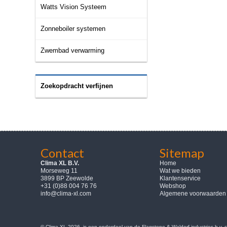
Watts Vision Systeem
Zonneboiler systemen
Zwembad verwarming
Zoekopdracht verfijnen
Contact
Sitemap
Clima XL B.V.
Home
Morseweg 11
Wat we bieden
3899 BP Zeewolde
Klantenservice
+31 (0)88 004 76 76
Webshop
info@clima-xl.com
Algemene voorwaarden
© Clima-XL 2026, is een onderdeel van de Flagstone & Waldorf industries b.v.