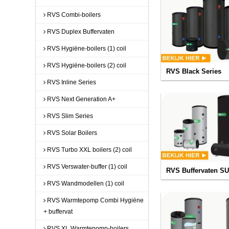
RVS Combi-boilers
RVS Duplex Buffervaten
RVS Hygiëne-boilers (1) coil
RVS Hygiëne-boilers (2) coil
RVS Black Series
RVS Inline Series
RVS Next Generation A+
RVS Slim Series
RVS Solar Boilers
RVS Turbo XXL boilers (2) coil
RVS Verswater-buffer (1) coil
RVS Buffervaten S
RVS Wandmodellen (1) coil
RVS Warmtepomp Combi Hygiëne
+ buffervat
RVS XL Warmtepomp-boilers