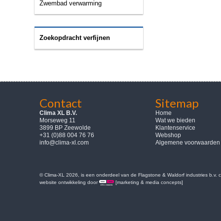
Zwembad verwarming
Zoekopdracht verfijnen
Contact
Sitemap
Clima XL B.V.
Home
Morseweg 11
Wat we bieden
3899 BP Zeewolde
Klantenservice
+31 (0)88 004 76 76
Webshop
info@clima-xl.com
Algemene voorwaarden
© Clima-XL 2026, is een onderdeel van de Flagstone & Waldorf industries b.v.
website ontwikkeling door
[marketing & media concepts]