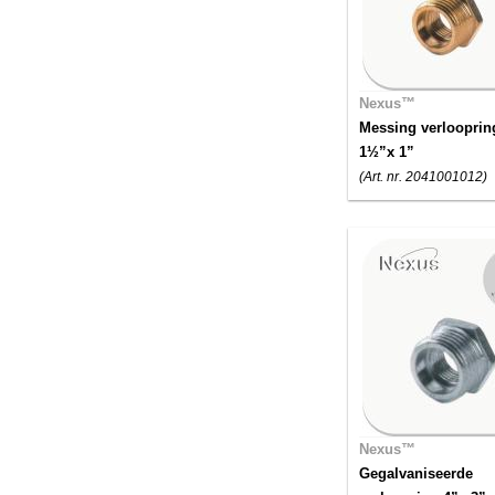
Nexus™
Messing verlooprin
1½”x 1”
(Art. nr. 2041001012)
Nexus™
Gegalvaniseerde