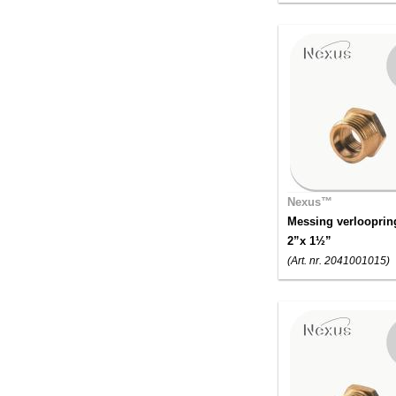
Nexus™
Messing verlooprin
2”x 1½”
(Art. nr. 2041001015)