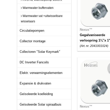
Warmwater buffervaten
Warmwater vat +uitwisselbare
wisselaars
Nexus™
Circulatiepompen
Gegalvaniseerde
verloopring 1¼"x 1
Collector montage
(Art. nr. 2041001024)
Collectoren "Solar Keymark"
DC Inverter Fancoils
Elektr. verwarmingselementen
Expansie & drukvaten
Geïsoleerde koelleiding
Geïsoleerde Solar spiraalbuis
Nexus™