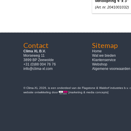
verloopring 4”x 3”
(Art. nr. 2041001032)
Contact
Sitemap
Clima XL B.V.
Home
Morseweg 11
Wat we bieden
3899 BP Zeewolde
Klantenservice
+31 (0)88 004 76 76
Webshop
info@clima-xl.com
Algemene voorwaarden
© Clima-XL 2026, is een onderdeel van de Flagstone & Waldorf industries b.v.
website ontwikkeling door
[marketing & media concepts]