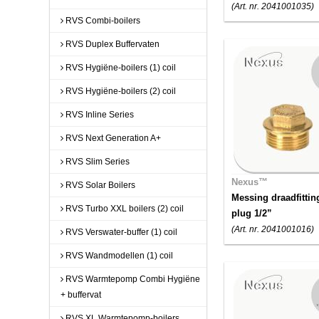
(Art. nr. 2041001035)
RVS Combi-boilers
RVS Duplex Buffervaten
RVS Hygiëne-boilers (1) coil
RVS Hygiëne-boilers (2) coil
RVS Inline Series
RVS Next Generation A+
RVS Slim Series
Nexus™
RVS Solar Boilers
Messing draadfittin
RVS Turbo XXL boilers (2) coil
plug 1/2”
(Art. nr. 2041001016)
RVS Verswater-buffer (1) coil
RVS Wandmodellen (1) coil
RVS Warmtepomp Combi Hygiëne
+ buffervat
RVS XL Warmtepomp-boilers