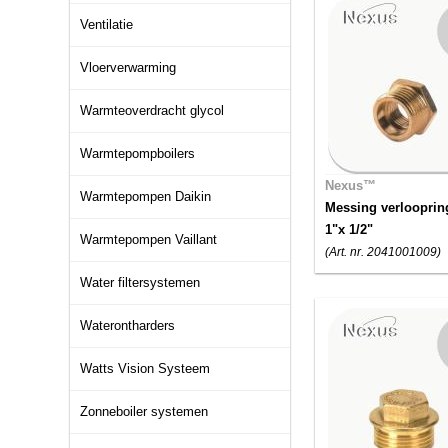
Ventilatie
Vloerverwarming
Warmteoverdracht glycol
Warmtepompboilers
Nexus™
Warmtepompen Daikin
Messing verlooprin
1"x 1/2"
Warmtepompen Vaillant
(Art. nr. 2041001009)
Water filtersystemen
Waterontharders
Watts Vision Systeem
Zonneboiler systemen