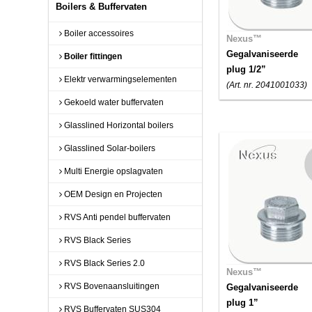
Boilers & Buffervaten
Boiler accessoires
Nexus™
Gegalvaniseerde
Boiler fittingen
plug 1/2”
Elektr verwarmingselementen
(Art. nr. 2041001033)
Gekoeld water buffervaten
Glasslined Horizontal boilers
Glasslined Solar-boilers
Multi Energie opslagvaten
OEM Design en Projecten
RVS Anti pendel buffervaten
RVS Black Series
RVS Black Series 2.0
Nexus™
RVS Bovenaansluitingen
Gegalvaniseerde
plug 1”
RVS Buffervaten SUS304