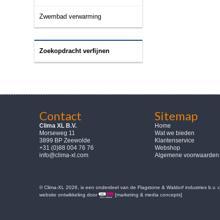
Zwembad verwarming
Zoekopdracht verfijnen
Contact
Sitemap
Clima XL B.V.
Home
Morseweg 11
Wat we bieden
3899 BP Zeewolde
Klantenservice
+31 (0)88 004 76 76
Webshop
info@clima-xl.com
Algemene voorwaarden
© Clima-XL 2026, is een onderdeel van de Flagstone & Waldorf industries b.v.
website ontwikkeling door
[marketing & media concepts]