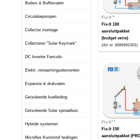
Boilers & Buffervaten
Circulatiepompen
Fix-It™
Fix-It 100
Collector montage
aansluitpakket
(budget serie)
Collectoren "Solar Keymark"
(Art. nr. 9989991001)
DC Inverter Fancoils
Elektr. verwarmingselementen
Expansie & drukvaten
Geïsoleerde koelleiding
Geïsoleerde Solar spiraalbuis
Fix-It™
Hybride systemen
Fix-It 150
aansluitpakket (PR
Microflex Kunststof leidingen