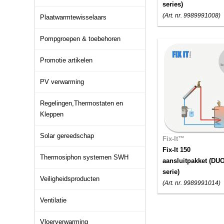
series)
(Art. nr. 9989991008)
Plaatwarmtewisselaars
Pompgroepen & toebehoren
Promotie artikelen
PV verwarming
Regelingen,Thermostaten en
Kleppen
Solar gereedschap
Fix-It™
Fix-It 150
Thermosiphon systemen SWH
aansluitpakket (DU
serie)
Veiligheidsproducten
(Art. nr. 9989991014)
Ventilatie
Vloerverwarming