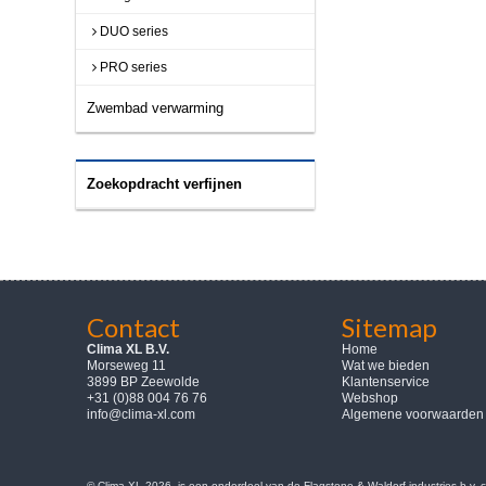
DUO series
PRO series
Zwembad verwarming
Zoekopdracht verfijnen
Contact
Sitemap
Clima XL B.V.
Home
Morseweg 11
Wat we bieden
3899 BP Zeewolde
Klantenservice
+31 (0)88 004 76 76
Webshop
info@clima-xl.com
Algemene voorwaarden
© Clima-XL 2026, is een onderdeel van de Flagstone & Waldorf industries b.v.