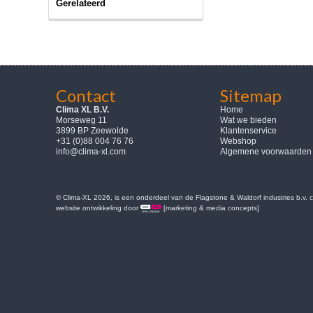
Gerelateerd
Contact
Sitemap
Clima XL B.V.
Home
Morseweg 11
Wat we bieden
3899 BP Zeewolde
Klantenservice
+31 (0)88 004 76 76
Webshop
info@clima-xl.com
Algemene voorwaarden
© Clima-XL 2026, is een onderdeel van de Flagstone & Waldorf industries b.v.
website ontwikkeling door
[marketing & media concepts]