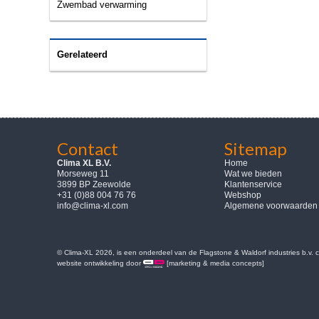
Zwembad verwarming
Gerelateerd
Contact
Sitemap
Clima XL B.V.
Home
Morseweg 11
Wat we bieden
3899 BP Zeewolde
Klantenservice
+31 (0)88 004 76 76
Webshop
info@clima-xl.com
Algemene voorwaarden
© Clima-XL 2026, is een onderdeel van de Flagstone & Waldorf industries b.v.
website ontwikkeling door
[marketing & media concepts]