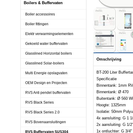
Boilers & Buffervaten
Boiler accessoires
Boiler fittingen
Elektr verwarmingselementen
Gekoeld water buffervaten
Glasslined Horizontal boilers
Omschrijving
Glasslined Solar-boilers
BT-200 Liter Bufferta
Multi Energie opslagvaten
Specificatie
OEM Design en Projecten
Binnentank: 1mm R
Binnentank: Ø 470
RVS Anti pendel buffervaten
Buitentank: Ø 560 Wi
RVS Black Series
Hoogte: 1325mm
Isolatie: 50mm Poly
RVS Black Series 2.0
4x aansluiting: G 1 1
RVS Bovenaansluitingen
2x aansluiting: G 1/2
1x ontluchter: G 3/4"
RVS Buffervaten SUS304