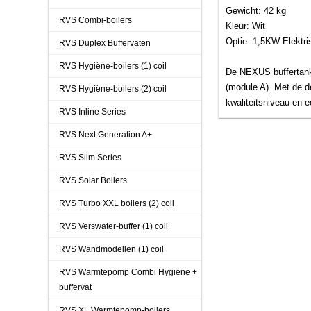
Gewicht: 42 kg
RVS Combi-boilers
Kleur: Wit
Optie: 1,5KW Elektr
RVS Duplex Buffervaten
RVS Hygiëne-boilers (1) coil
De NEXUS buffertanks
(module A). Met de d
RVS Hygiëne-boilers (2) coil
kwaliteitsniveau en e
RVS Inline Series
RVS Next Generation A+
RVS Slim Series
RVS Solar Boilers
RVS Turbo XXL boilers (2) coil
RVS Verswater-buffer (1) coil
RVS Wandmodellen (1) coil
RVS Warmtepomp Combi Hygiëne +
buffervat
RVS XL Warmtepomp-boilers