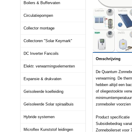
Boilers & Buffervaten
Circulatiepompen
Collector montage
Collectoren "Solar Keymark"
DC Inverter Fancoils
Omschrijving
Elektr. verwarmingselementen
De Quantum Zonneboil
verwarming. De therm
Expansie & drukvaten
hebben altijd een ba
of oliegestookte ver
Geïsoleerde koelleiding
minimumtemperatuur v
Geïsoleerde Solar spiraalbuis
zonneboiler voorzien
Hybride systemen
Product specificatie
Subsidiebedrag vanaf
Microflex Kunststof leidingen
Zonneboilerset voor 