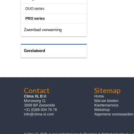
DUO series
PRO series
Zwembad verwarming
Gerelateerd
Contact
Sitemap
Clima XL B.V.
Home
Morseweg 11
Wat we bieden
3899 BP Zeewolde
Klantenservice
+31 (0)88 004 76 76
Webshop
info@clima-xl.com
Algemene voorwaarden
© Clima-XL 2026, is een onderdeel van de Flagstone & Waldorf industries b.v.