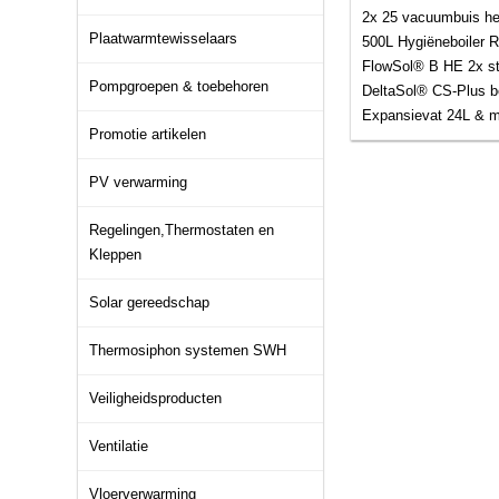
2x 25 vacuumbuis hea
Plaatwarmtewisselaars
500L Hygiëneboiler 
FlowSol® B HE 2x st
Pompgroepen & toebehoren
DeltaSol® CS-Plus be
Expansievat 24L & 
Promotie artikelen
PV verwarming
Regelingen,Thermostaten en
Kleppen
Solar gereedschap
Thermosiphon systemen SWH
Veiligheidsproducten
Ventilatie
Vloerverwarming